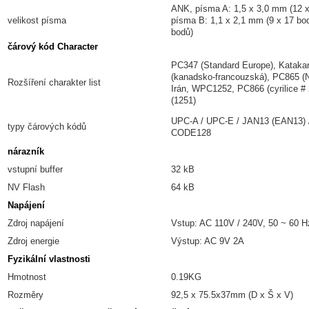
ANK, písma A: 1,5 x 3,0 mm (12 x
velikost písma
písma B: 1,1 x 2,1 mm (9 x 17 bod
bodů)
čárový kód Character
PC347 (Standard Europe), Katakan
(kanadsko-francouzská), PC865 (No
Rozšíření charakter list
Irán, WPC1252, PC866 (cyrilice # 2
(1251)
UPC-A / UPC-E / JAN13 (EAN13)
typy čárových kódů
CODE128
nárazník
vstupní buffer
32 kB
NV Flash
64 kB
Napájení
Zdroj napájení
Vstup: AC 110V / 240V, 50 ~ 60 H
Zdroj energie
Výstup: AC 9V 2A
Fyzikální vlastnosti
Hmotnost
0.19KG
Rozměry
92,5 x 75.5x37mm (D x Š x V)