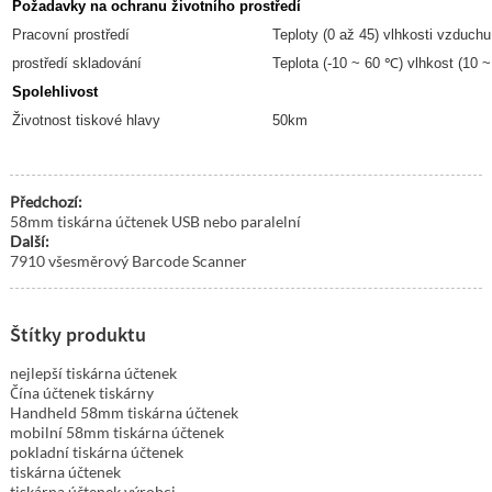
Požadavky na ochranu životního prostředí
Pracovní prostředí
Teploty (0 až 45) vlhkosti vzduch
prostředí skladování
Teplota (-10 ~ 60 ℃) vlhkost (10 
Spolehlivost
Životnost tiskové hlavy
50km
Předchozí:
58mm tiskárna účtenek USB nebo paralelní
Další:
7910 všesměrový Barcode Scanner
Štítky produktu
nejlepší tiskárna účtenek
Čína účtenek tiskárny
Handheld 58mm tiskárna účtenek
mobilní 58mm tiskárna účtenek
pokladní tiskárna účtenek
tiskárna účtenek
tiskárna účtenek výrobci