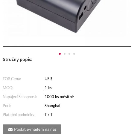
Stručný popis:
FOB Cena:
US $
MOQ:
1 ks
Napájecí Schopnost:
1000 ks měsíčně
Port:
Shanghai
Platební podmínky:
T / T
Poslat e-mailem na nás