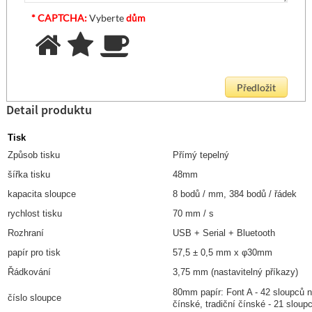
* CAPTCHA:
Vyberte
dům
Detail produktu
Tisk
Způsob tisku
Přímý tepelný
šířka tisku
48mm
kapacita sloupce
8 bodů / mm, 384 bodů / řádek
rychlost tisku
70 mm / s
Rozhraní
USB + Serial + Bluetooth
papír pro tisk
57,5 ± 0,5 mm x φ30mm
Řádkování
3,75 mm (nastavitelný příkazy)
80mm papír: Font A - 42 sloupců n
číslo sloupce
čínské, tradiční čínské - 21 slou