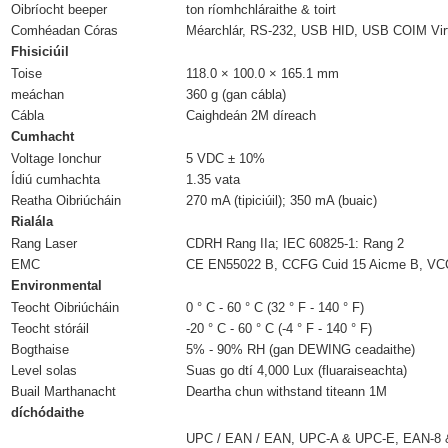
Oibríocht beeper
ton ríomhchláraithe & toirt
Comhéadan Córas
Méarchlár, RS-232, USB HID, USB COIM Vir
Fhisiciúil
Toise
118.0 × 100.0 × 165.1 mm
meáchan
360 g (gan cábla)
Cábla
Caighdeán 2M díreach
Cumhacht
Voltage Ionchur
5 VDC ± 10%
Ídiú cumhachta
1.35 vata
Reatha Oibriúcháin
270 mA (tipiciúil); 350 mA (buaic)
Rialála
Rang Laser
CDRH Rang IIa; IEC 60825-1: Rang 2
EMC
CE EN55022 B, CCFG Cuid 15 Aicme B, VC
Environmental
Teocht Oibriúcháin
0 ° C - 60 ° C (32 ° F - 140 ° F)
Teocht stóráil
-20 ° C - 60 ° C (-4 ° F - 140 ° F)
Bogthaise
5% - 90% RH (gan DEWING ceadaithe)
Level solas
Suas go dtí 4,000 Lux (fluaraiseachta)
Buail Marthanacht
Deartha chun withstand titeann 1M
díchódaithe
UPC / EAN / EAN, UPC-A & UPC-E, EAN-8 