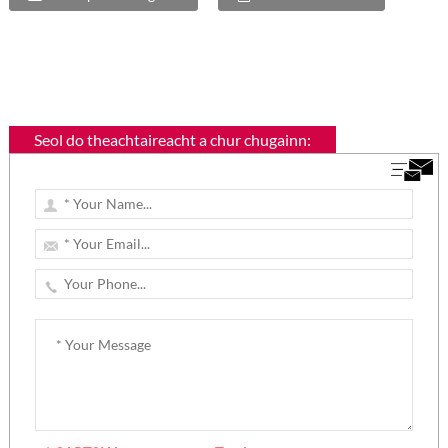
Seol do theachtaireacht a chur chugainn: