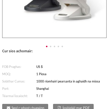
Cur síos achomair:
FOB Praghas:
US $
MOQ:
1 Píosa
Soláthar Cumas:
1000 ríomhairí pearsanta in aghaidh na míosa
Port:
Shanghai
Téarmaí Íocaíocht:
T / T
Seol r-phost chugainn
Íoslódáil mar PDF