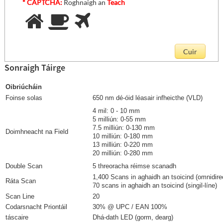
* CAPTCHA:
Roghnaigh an
Teach
Sonraigh Táirge
Oibriúcháin
Foinse solas
650 nm dé-óid léasair infheicthe (VLD)
4 mil: 0 - 10 mm
5 milliún: 0-55 mm
7.5 milliún: 0-130 mm
Doimhneacht na Field
10 milliún: 0-180 mm
13 milliún: 0-220 mm
20 milliún: 0-280 mm
Double Scan
5 threoracha réimse scanadh
1,400 Scans in aghaidh an tsoicind (omnidirec
Ráta Scan
70 scans in aghaidh an tsoicind (singil-líne)
Scan Line
20
Codarsnacht Priontáil
30% @ UPC / EAN 100%
táscaire
Dhá-dath LED (gorm, dearg)