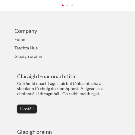
Company
Fúinn
Teachta Nua
Glaoigh orainn
Cláraigh lenár nuachtlitir
Cuirfimid nuacht agus tairbhí tábhachtacha a
sheolann tú chuig do ríomhphost. A ligean ar a
choinneáil i dteagmháil. Go raibh maith agat.
Liostáil
Glaoigh orainn