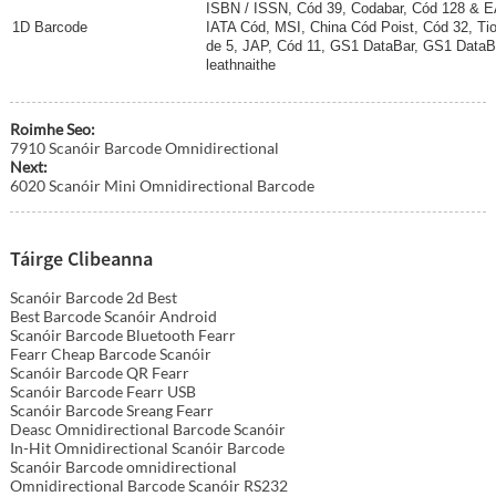
ISBN / ISSN, Cód 39, Codabar, Cód 128 & EA
1D Barcode
IATA Cód, MSI, China Cód Poist, Cód 32, Ti
de 5, JAP, Cód 11, GS1 DataBar, GS1 DataB
leathnaithe
Roimhe Seo:
7910 Scanóir Barcode Omnidirectional
Next:
6020 Scanóir Mini Omnidirectional Barcode
Táirge Clibeanna
Scanóir Barcode 2d Best
Best Barcode Scanóir Android
Scanóir Barcode Bluetooth Fearr
Fearr Cheap Barcode Scanóir
Scanóir Barcode QR Fearr
Scanóir Barcode Fearr USB
Scanóir Barcode Sreang Fearr
Deasc Omnidirectional Barcode Scanóir
In-Hit Omnidirectional Scanóir Barcode
Scanóir Barcode omnidirectional
Omnidirectional Barcode Scanóir RS232