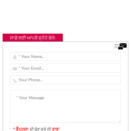
ਸਾਡੇ ਲਈ ਆਪਣੇ ਸੁਨੇਹੇ ਭੇਜੋ:
* ਕੈਪਟਚਾ:
ਦੀ ਚੋਣ ਕਰੋ ਜੀ
ਤਾਰਾ