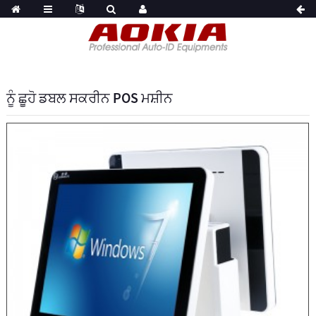
ਨੂੰ ਛੂਹੋ ਡਬਲ ਸਕਰੀਨ POS ਮਸ਼ੀਨ