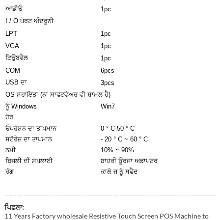
ਆਡੀਓ
1pc
I / O ਪੋਰਟ ਅੰਦਰੂਨੀ
LPT
1pc
VGA
1pc
ਟਿਉਬਵੈਲ
1pc
COM
6pcs
USB ਦਾ
3pcs
OS ਸਹਾਇਤਾ (ਨਾ ਸਾਫਟਵੇਅਰ ਵੀ ਸ਼ਾਮਲ ਹੈ)
ਨੂੰ Windows
Win7
ਹੋਰ
ਓਪਰੇਸ਼ਨ ਦਾ ਤਾਪਮਾਨ
0 ° C-50 ° C
ਸਟੋਰੇਜ਼ ਦਾ ਤਾਪਮਾਨ
- 20 ° C ~ 60 ° C
ਨਮੀ
10% ~ 90%
ਬਿਜਲੀ ਦੀ ਸਪਲਾਈ
ਬਾਹਰੀ ਊਰਜਾ ਅਡਾਪਟਰ
ਰੰਗ
ਕਾਲੇ ਜ ਨੂੰ ਸਫੈਦ
ਪਿਛਲਾ:
11 Years Factory wholesale Resistive Touch Screen POS Machine to