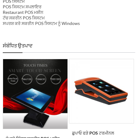
POS ਸਿਸਟਮ
POS ਸਿਸਟਮ ਸਪਲਾਇਰ
Restaurant POS ਮਸ਼ੀਨ
ਟੱਚ ਸਕਰੀਨ POS ਸਿਸਟਮ
ਸਪਰਸ਼ ਕਰੋ ਸਕਰੀਨ POS ਸਿਸਟਮ ਨੂੰ Windows
ਸੰਬੰਧਿਤ ਉਤਪਾਦ
ਛੁਪਾਓ ਫੜੇ POS ਟਰਮੀਨਲ