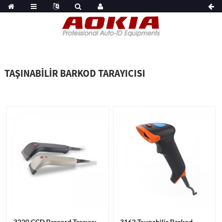
TAŞINABILIR BARKOD TARAYICISI
3220 CCD Barcord Tarayıcı
3162 Taşınabilir Barkod