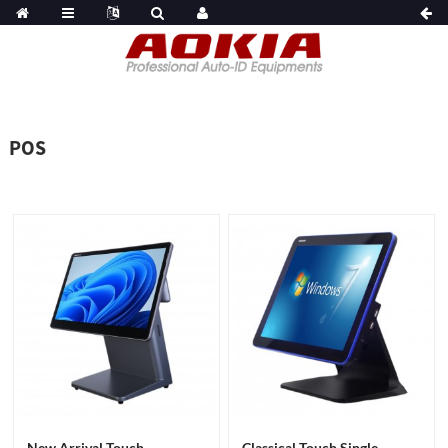
POS
New Arrival Touch
Classical Touch Single