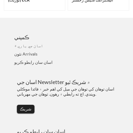
ڪمپني
اسان جي باري ۾
نئون Arrivals
اسان سان رابطو ڪريو
اسان جي Newsletter ۾ شريڪ ٿيو
اسان توهان کي توهان جي ميل کي اهم خبر ۽ فائدا موڪلي
ويندي. اچ ته رابطي ۾ رهون. توهان جي مهرباني.
شريڪ
اسان سان رابطو ڪريو