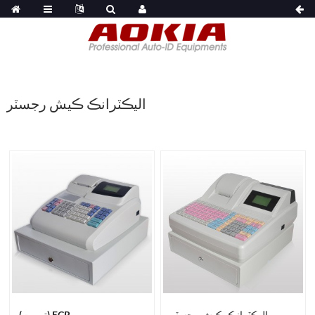
اليڪٽرانڪ ڪيش رجسٽر
اليڪٽرانڪ ڪيش رجسٽر
(توريت) ECR