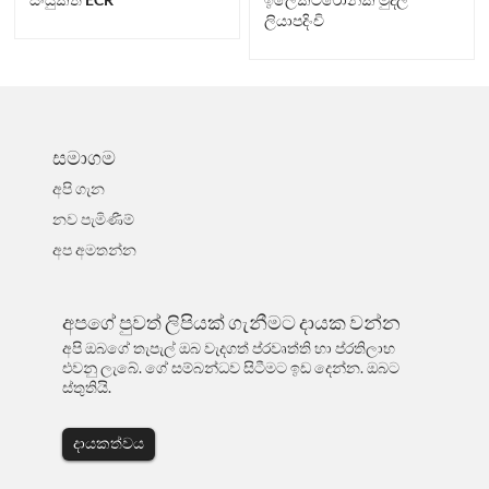
ලියාපදිංචි
සමාගම
අපි ගැන
නව පැමිණීම්
අප අමතන්න
අපගේ පුවත් ලිපියක් ගැනීමට දායක වන්න
අපි ඔබගේ තැපැල් ඔබ වැදගත් ප්රවෘත්ති හා ප්රතිලාභ
එවනු ලැබේ. ගේ සම්බන්ධව සිටීමට ඉඩ දෙන්න. ඔබට
ස්තුතියි.
දායකත්වය