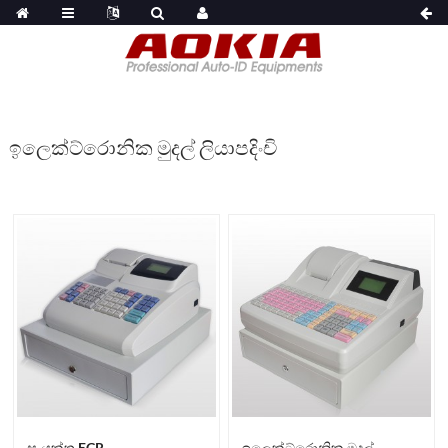
ඉලෙක්ට්රොනික මුදල් ලියාපදිංචි
සංයුක්ත ECR
ඉලෙක්ට්රොනික මුදල්