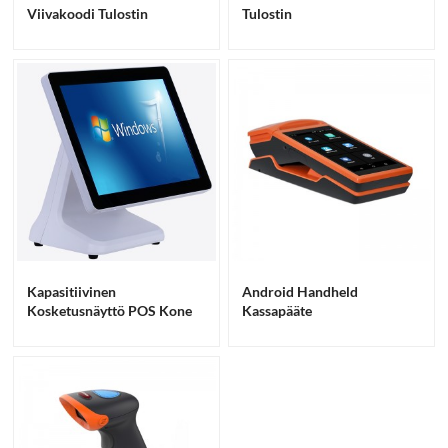
Viivakoodi Tulostin
Tulostin
Kapasitiivinen
Android Handheld
Kosketusnäyttö POS Kone
Kassapääte