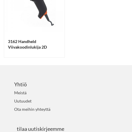
3162 Handheld
Viivakoodinlukija 2D
Yhtiö
Meistä
Uutuudet
Ota meihin yhteyttä
tilaa uutiskirjeemme