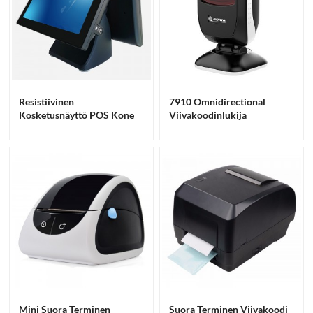
Resistiivinen
7910 Omnidirectional
Kosketusnäyttö POS Kone
Viivakoodinlukija
Mini Suora Terminen
Suora Terminen Viivakoodi