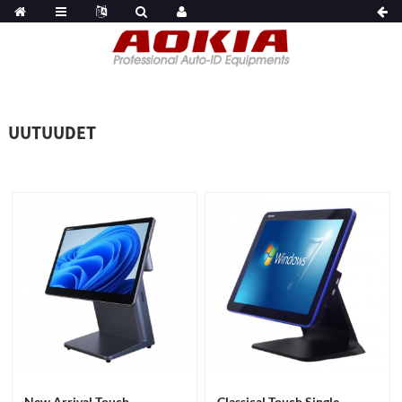
UUTUUDET
New Arrival Touch
Classical Touch Single