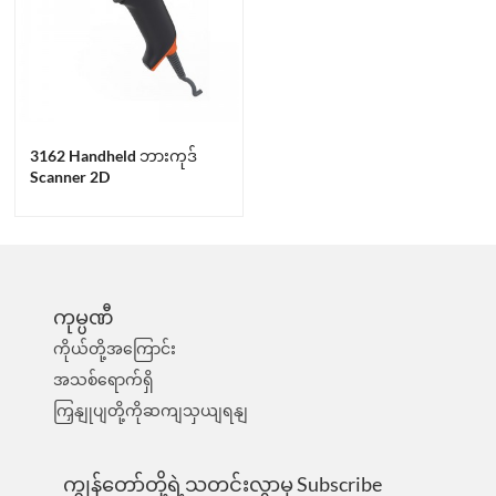
3162 Handheld ဘားကုဒ်
Scanner 2D
ကုမ္ပဏီ
ကိုယ်တို့အကြောင်း
အသစ်ရောက်ရှိ
ကြှနျုပျတို့ကိုဆကျသှယျရနျ
ကျွန်တော်တို့ရဲ့သတင်းလွှာမှ Subscribe