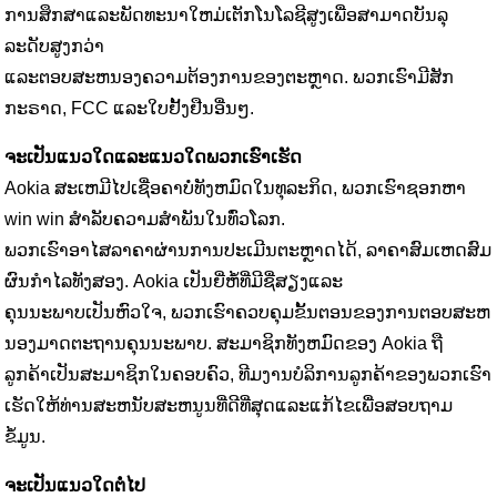
ການສຶກສາແລະພັດທະນາໃຫມ່ເຕັກໂນໂລຊີສູງເພື່ອສາມາດບັນລຸ
ລະດັບສູງກວ່າ
ແລະຕອບສະຫນອງຄວາມຕ້ອງການຂອງຕະຫຼາດ. ພວກເຮົາມີສັກ
ກະຣາດ, FCC ແລະໃບຢັ້ງຢືນອື່ນໆ.
ຈະເປັນແນວໃດແລະແນວໃດພວກເຮົາເຮັດ
Aokia ສະເຫມີໄປເຊື່ອຄາບໍ່ທັງຫມົດໃນທຸລະກິດ, ພວກເຮົາຊອກຫາ
win win ສໍາລັບຄວາມສໍາພັນໃນທົ່ວໂລກ.
ພວກເຮົາອາໄສລາຄາຜ່ານການປະເມີນຕະຫຼາດໄດ້, ລາຄາສົມເຫດສົມ
ຜົນກໍາໄລທັງສອງ. Aokia ເປັນຍີ່ຫໍ້ທີ່ມີຊື່ສຽງແລະ
ຄຸນນະພາບເປັນຫົວໃຈ, ພວກເຮົາຄວບຄຸມຂັ້ນຕອນຂອງການຕອບສະຫ
ນອງມາດຕະຖານຄຸນນະພາບ. ສະມາຊິກທັງຫມົດຂອງ Aokia ຖື
ລູກຄ້າເປັນສະມາຊິກໃນຄອບຄົວ, ທີມງານບໍລິການລູກຄ້າຂອງພວກເຮົາ
ເຮັດໃຫ້ທ່ານສະຫນັບສະຫນູນທີ່ດີທີ່ສຸດແລະແກ້ໄຂເພື່ອສອບຖາມ
ຂໍ້ມູນ.
ຈະເປັນແນວໃດຕໍ່ໄປ