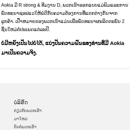
Aokia ມີ R strong & ທີມງານ D, ພວກເຮົາອອກແບບແມ່ພິມແລະການ
ພັດທະນາຊອຟແວໃຫ້ພໍດີກັບຄວາມຕ້ອງການທີ່ແຕກຕ່າງກັນຈາກ
ລູກຄ້າ. ເປົ້າຫມາຍຂອງພວກເຮົາແມ່ນເພື່ອພັດທະນາຜະລິດຕະພັນ 2
ຊິ້ນໃຫມ່ຕໍ່ປະເພດແຕ່ລະປີ.
ບໍ່ມີຫຍັງເປັນໄປບໍ່ໄດ້, ແບ່ງປັນຄວາມຝັນຂອງທ່ານທີ່ມີ Aokia
ມາເປັນຄວາມຈິງ.
ບໍລິສັດ
ກ່ຽວ​ກັບ​ພວກ​ເຮົາ
ມາໃຫມ່
ຕິດ​ຕໍ່​ພວກ​ເຮົາ