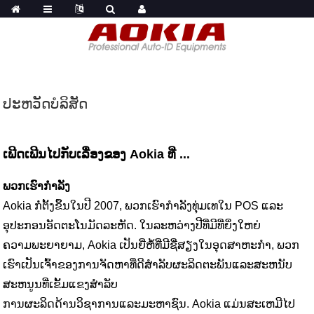
ປະ​ຫວັດ​ບໍ​ລິ​ສັດ
ເພີດເພີນໄປກັບເລື່ອງຂອງ Aokia ທີ່ ...
ພວກເຮົາກໍາລັງ
Aokia ກໍ່ຕັ້ງຂຶ້ນໃນປີ 2007, ພວກເຮົາກໍາລັງທຸ່ມເທໃນ POS ແລະ
ອຸປະກອນອັດຕະໂນມັດລະຫັດ. ໃນລະຫວ່າງປີທີ່ມີທີ່ຍິ່ງໃຫຍ່
ຄວາມພະຍາຍາມ, Aokia ເປັນຍີ່ຫໍ້ທີ່ມີຊື່ສຽງໃນອຸດສາຫະກໍາ, ພວກ
ເຮົາເປັນເຈົ້າຂອງການຈັດຫາທີ່ດີສໍາລັບຜະລິດຕະພັນແລະສະຫນັບ
ສະຫນູນທີ່ເຂັ້ມແຂງສໍາລັບ
ການຜະລິດດ້ານວິຊາການແລະມະຫາຊົນ. Aokia ແມ່ນສະເຫມີໄປ