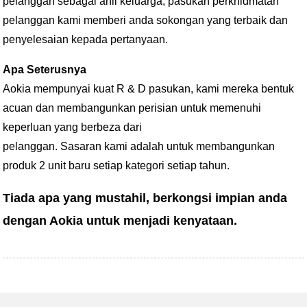
pelanggan sebagai ahli keluarga, pasukan perkhidmatan
pelanggan kami memberi anda sokongan yang terbaik dan
penyelesaian kepada pertanyaan.
Apa Seterusnya
Aokia mempunyai kuat R & D pasukan, kami mereka bentuk
acuan dan membangunkan perisian untuk memenuhi
keperluan yang berbeza dari
pelanggan. Sasaran kami adalah untuk membangunkan
produk 2 unit baru setiap kategori setiap tahun.
Tiada apa yang mustahil, berkongsi impian anda
dengan Aokia untuk menjadi kenyataan.