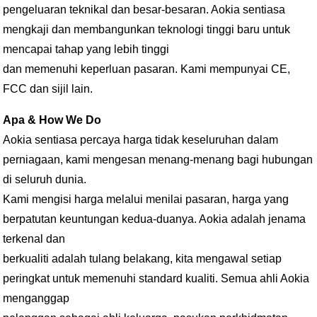
pengeluaran teknikal dan besar-besaran. Aokia sentiasa
mengkaji dan membangunkan teknologi tinggi baru untuk
mencapai tahap yang lebih tinggi
dan memenuhi keperluan pasaran. Kami mempunyai CE,
FCC dan sijil lain.
Apa & How We Do
Aokia sentiasa percaya harga tidak keseluruhan dalam
perniagaan, kami mengesan menang-menang bagi hubungan
di seluruh dunia.
Kami mengisi harga melalui menilai pasaran, harga yang
berpatutan keuntungan kedua-duanya. Aokia adalah jenama
terkenal dan
berkualiti adalah tulang belakang, kita mengawal setiap
peringkat untuk memenuhi standard kualiti. Semua ahli Aokia
menganggap