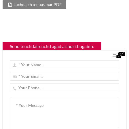
Luchdaich a-nuas mar PDF
Send teachdaireachd agad a chur thugainn: