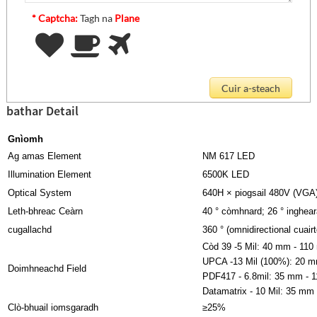
* Captcha:
Tagh na
Plane
bathar Detail
Gnìomh
Ag amas Element
NM 617 LED
Illumination Element
6500K LED
Optical System
640H × piogsail 480V (VGA
Leth-bhreac Ceàrn
40 ° còmhnard; 26 ° inghea
cugallachd
360 ° (omnidirectional cuair
Còd 39 -5 Mil: 40 mm - 11
UPCA -13 Mil (100%): 20 
Doimhneachd Field
PDF417 - 6.8mil: 35 mm - 
Datamatrix - 10 Mil: 35 mm
Clò-bhuail iomsgaradh
≥25%