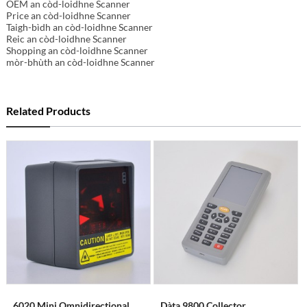
OEM an còd-loidhne Scanner
Price an còd-loidhne Scanner
Taigh-bìdh an còd-loidhne Scanner
Reic an còd-loidhne Scanner
Shopping an còd-loidhne Scanner
mòr-bhùth an còd-loidhne Scanner
Related Products
6020 Mini Omnidirectional
Dàta 9800 Collector