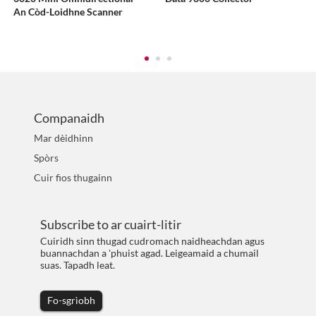
An Còd-Loidhne Scanner
Companaidh
Mar dèidhinn
Spòrs
Cuir fios thugainn
Subscribe to ar cuairt-litir
Cuiridh sinn thugad cudromach naidheachdan agus
buannachdan a 'phuist agad. Leigeamaid a chumail
suas. Tapadh leat.
Fo-sgrìobh