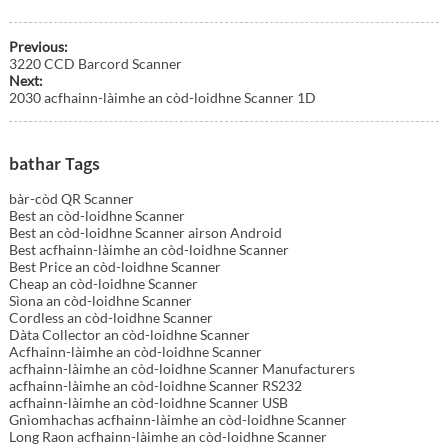
Previous:
3220 CCD Barcord Scanner
Next:
2030 acfhainn-làimhe an còd-loidhne Scanner 1D
bathar Tags
bàr-còd QR Scanner
Best an còd-loidhne Scanner
Best an còd-loidhne Scanner airson Android
Best acfhainn-làimhe an còd-loidhne Scanner
Best Price an còd-loidhne Scanner
Cheap an còd-loidhne Scanner
Sìona an còd-loidhne Scanner
Cordless an còd-loidhne Scanner
Dàta Collector an còd-loidhne Scanner
Acfhainn-làimhe an còd-loidhne Scanner
acfhainn-làimhe an còd-loidhne Scanner Manufacturers
acfhainn-làimhe an còd-loidhne Scanner RS232
acfhainn-làimhe an còd-loidhne Scanner USB
Gnìomhachas acfhainn-làimhe an còd-loidhne Scanner
Long Raon acfhainn-làimhe an còd-loidhne Scanner