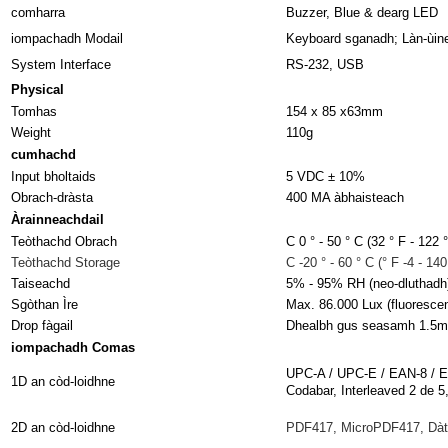
comharra
Buzzer, Blue & dearg LED
iompachadh Modail
Keyboard sganadh; Làn-ùine 
System Interface
RS-232, USB
Physical
Tomhas
154 x 85 x63mm
Weight
110g
cumhachd
Input bholtaids
5 VDC ± 10%
Obrach-dràsta
400 MA àbhaisteach
Àrainneachdail
Teòthachd Obrach
C 0 ° - 50 ° C (32 ° F - 122 °
Teòthachd Storage
C -20 ° - 60 ° C (° F -4 - 140
Taiseachd
5% - 95% RH (neo-dluthadh
Sgòthan Ìre
Max. 86.000 Lux (fluoresce
Drop fàgail
Dhealbh gus seasamh 1.5m
iompachadh Comas
UPC-A / UPC-E / EAN-8 / E
1D an còd-loidhne
Codabar, Interleaved 2 de
2D an còd-loidhne
PDF417, MicroPDF417, Dàt