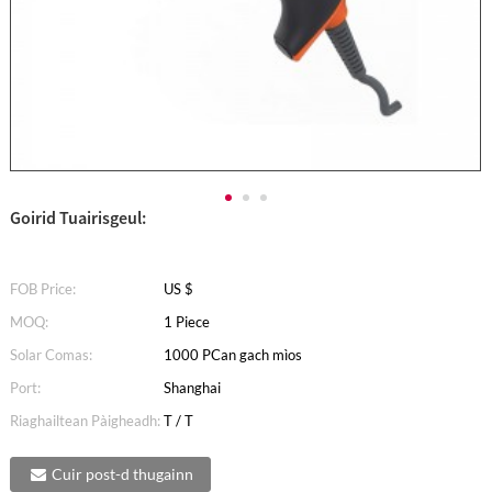
Goirid Tuairisgeul:
FOB Price:
US $
MOQ:
1 Piece
Solar Comas:
1000 PCan gach mìos
Port:
Shanghai
Riaghailtean Pàigheadh:
T / T
Cuir post-d thugainn