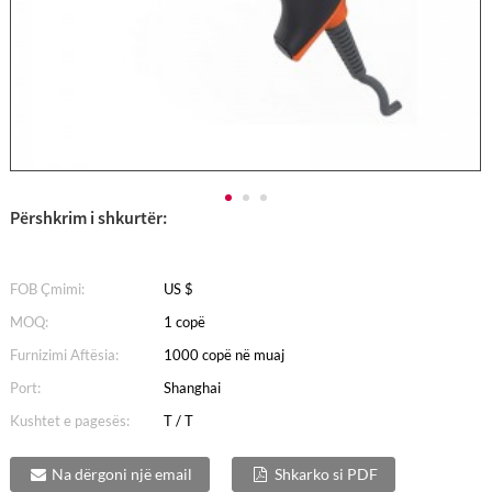
Përshkrim i shkurtër:
FOB Çmimi:
US $
MOQ:
1 copë
Furnizimi Aftësia:
1000 copë në muaj
Port:
Shanghai
Kushtet e pagesës:
T / T
Na dërgoni një email
Shkarko si PDF