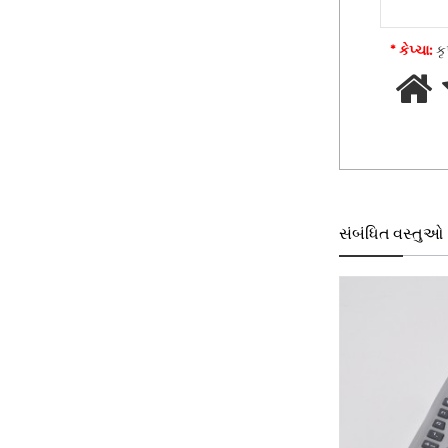
* કેપ્ચા:
કૃ
સંબંધિત વસ્તુઓ