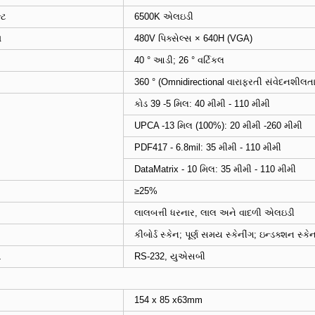
્ટ
6500K એલઇડી
મ
480V પિક્સેલ્સ × 640H (VGA)
40 ° આડી; 26 ° વર્ટિકલ
360 ° (Omnidirectional વારાફરતી સંવેદનશીલતા
કોડ 39 -5 મિલ: 40 મીમી - 110 મીમી
UPCA -13 મિલ (100%): 20 મીમી -260 મીમી
PDF417 - 6.8mil: 35 મીમી - 110 મીમી
DataMatrix - 10 મિલ: 35 મીમી - 110 મીમી
≥25%
લાલબત્તી ધરનાર, લાલ અને વાદળી એલઇડી
કીબોર્ડ સ્કેન; પૂર્ણ સમય સ્કેનીંગ; ઇન્ડક્શન સ્કે
સ
RS-232, યુએસબી
154 x 85 x63mm