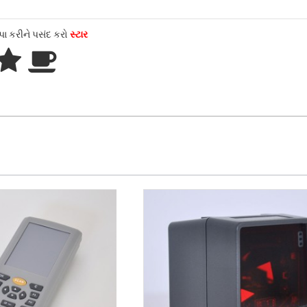
પા કરીને પસંદ કરો
સ્ટાર