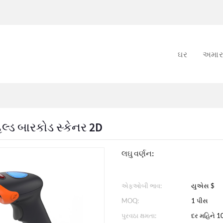
ઘર
અમારા
ેલ્ડ બારકોડ સ્કેનર 2D
લઘુ વર્ણન:
એફઓબી ભાવ:
યુએસ $
MOQ:
1 પીસ
પુરવઠા ક્ષમતા:
દર મહિને 1