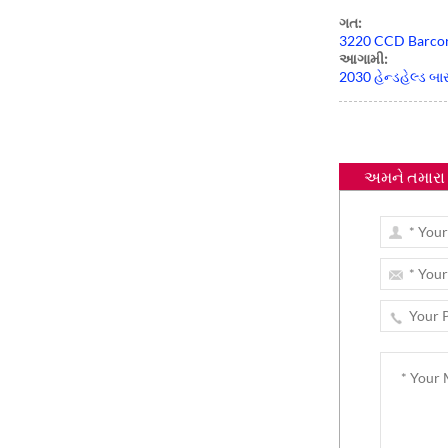
ટચ ડબલ સ્ક્રીન POS
ગત:
મશીન
3220 CCD Barcor
આગામી:
2030 હેન્ડહેલ્ડ બ
અમને તમારા 