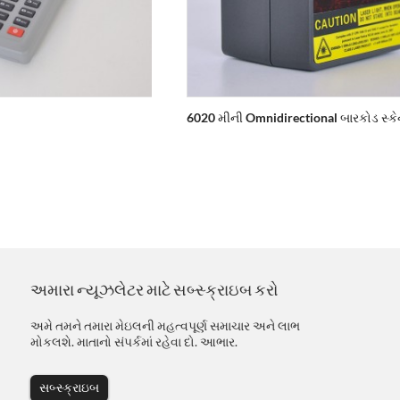
6020 મીની Omnidirectional બારકોડ સ્ક
અમારા ન્યૂઝલેટર માટે સબ્સ્ક્રાઇબ કરો
અમે તમને તમારા મેઇલની મહત્વપૂર્ણ સમાચાર અને લાભ
મોકલશે. માતાનો સંપર્કમાં રહેવા દો. આભાર.
સબ્સ્ક્રાઇબ