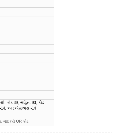
ી, કોડ 39, સંહિતા 93, કોડ
એસ -14, આરએસએસ -14
ડ, માઇક્રો QR કોડ