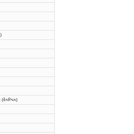
)
ન (વૈકલ્પિક)