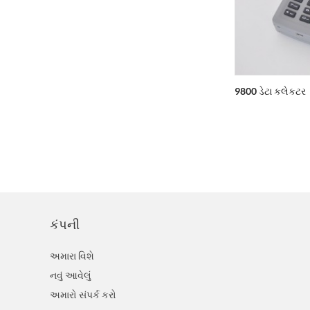
3220 CCD Barcord સ્કૅનર
9800 ડેટા કલેકટર
કંપની
અમારા વિશે
નવું આવેલું
અમારો સંપર્ક કરો