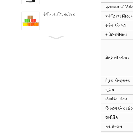
પ્રકાશન એલિમેન
રંગીન થર્મલ સ્ટીકર
ઓપ્ટિકલ સિસ્ટ
સ્કેન એન્ગલ
સંવેદનશીલતા
મીની ડાયરેક્ટ થર્મલ બારકોડ
પ્રિન્ટર
ક્ષેત્ર ની ઊંડાઈ
એન્ડ્રોઇડ હેન્ડહેલ્ડ POS
ટર્મિનલ
પ્રિંટ કોન્ટ્રાસ્ટ
સૂચક
3162 હેન્ડહેલ્ડ બારકોડ
સ્કેનર 2D
ડિકોડિંગ મોડલ
સિસ્ટમ ઈન્ટરફે
6020 મીની
શારીરિક
Omnidirectional બારકોડ
ડાયમેન્શન
સ્કેનર