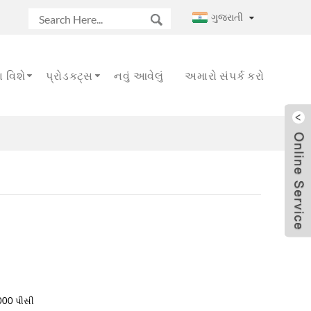
ગુજરાતી
 વિશે
પ્રોડક્ટ્સ
નવું આવેલું
અમારો સંપર્ક કરો
000 પીસી