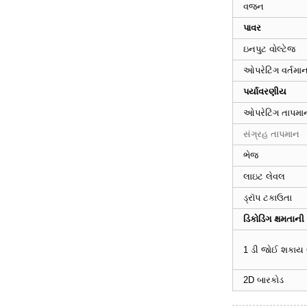
વજન
7910 Omnidirectional
પાવર
બારકોડ સ્કેનર
ઇનપુટ વોલ્ટેજ
ઓપરેટિંગ વર્તમા
58mm મોબાઇલ હેન્ડહેલ્ડ
પર્યાવરણીય
રસીદ પ્રિન્ટર
ઓપરેટિંગ તાપમા
સંગ્રહ તાપમાન
પ્રતિરોધક ટચ સ્ક્રીન POS
મશીન
ભેજ
લાઇટ લેવલ
ડ્રૉપ ટકાઉતા
કેપેસિટીવ ટચ સ્ક્રીન POS
મશીન
ડિકોડિંગ ક્ષમતાની
1 ડી જોઈ શકાય 
ટચ સિંગલ સ્ક્રીન POS
મશીન
2D બારકોડ