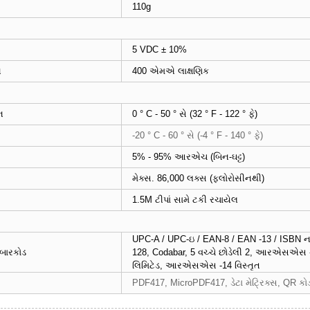
110g
5 VDC ± 10%
ન
400 એમએ લાક્ષણિક
ન
0 ° C - 50 ° સે (32 ° F - 122 ° ફે)
-20 ° C - 60 ° સે (-4 ° F - 140 ° ફે)
5% - 95% આરએચ (બિન-ઘટ્ટ)
મેક્સ. 86,000 લક્સ (ફ્લોરોસીનથી)
1.5M ટીપાં સામે ટકી રચાયેલ
UPC-A / UPC-ઇ / EAN-8 / EAN -13 / ISBN નથ
બારકોડ
128, Codabar, 5 વચ્ચે છોડેલી 2, આરએસ
લિમિટેડ, આરએસએસ -14 વિસ્તૃત
PDF417, MicroPDF417, ડેટા મેટ્રિક્સ, QR કો