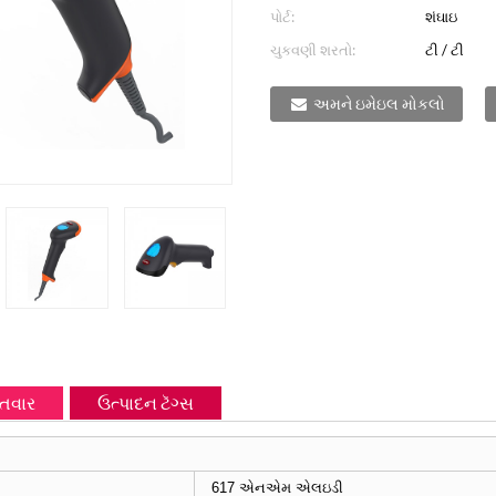
પોર્ટ:
શંઘાઇ
ચુકવણી શરતો:
ટી / ટી
અમને ઇમેઇલ મોકલો
ગતવાર
ઉત્પાદન ટૅગ્સ
617 એનએમ એલઇડી