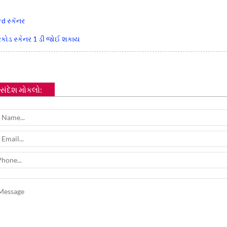
d સ્કૅનર
ારકોડ સ્કેનર 1 ડી જોઈ શકાય
સંદેશ મોકલો: