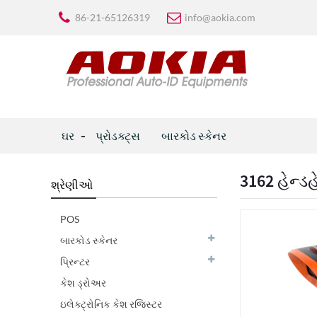
86-21-65126319
info@aokia.com
ઘર
પ્રોડક્ટ્સ
બારકોડ સ્કેનર
3162 હેન્ડહ
શ્રેણીઓ
POS
બારકોડ સ્કેનર
પ્રિન્ટર
કેશ ડ્રોઅર
ઇલેક્ટ્રોનિક કેશ રજિસ્ટર