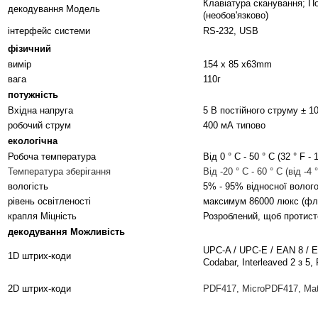
Клавіатура сканування; По
декодування Модель
(необов'язково)
інтерфейс системи
RS-232, USB
фізичний
вимір
154 х 85 x63mm
вага
110г
потужність
Вхідна напруга
5 В постійного струму ± 1
робочий струм
400 мА типово
екологічна
Робоча температура
Від 0 ° C - 50 ° C (32 ° F - 
Температура зберігання
Від -20 ° C - 60 ° C (від -4 °
вологість
5% - 95% відносної вологос
рівень освітленості
максимум 86000 люкс (флу
крапля Міцність
Розроблений, щоб протист
декодування Можливість
UPC-A / UPC-E / EAN 8 / E
1D штрих-коди
Codabar, Interleaved 2 з 
2D штрих-коди
PDF417, MicroPDF417, Mat