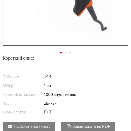
Короткий опис:
FOB Ціна:
US $
MOQ:
1 шт
Можливість поставки:
1000 штук в місяць
Порт:
Шанхай
Умови оплати:
T / T
Надіслати нам листа
Завантажити як PDF