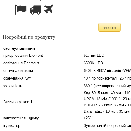
Подробиці по продукту
експлуатаційний
прицілювання Element
617 нм LED
освітлення Елемент
6500K LED
оптична система
640H × 480V пікселів (VGA
сканування Кут
40 ° по горизонталі; 26 ° п
чутливість
360 ° (всенаправленний чу
Код 39 -5 мил: 40 мм - 11
UPCA -13 міл (100%): 20 
Глибина різкості
PDF417 - 6.8mil: 35 мм - 1
Datamatrix - 10 міл: 35 мм
контрастність друку
≥25%
індикатор
Зумер, синій і червоний св